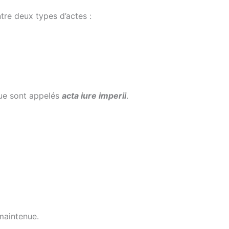
tre deux types d’actes :
que sont appelés
acta iure imperii
.
 maintenue.