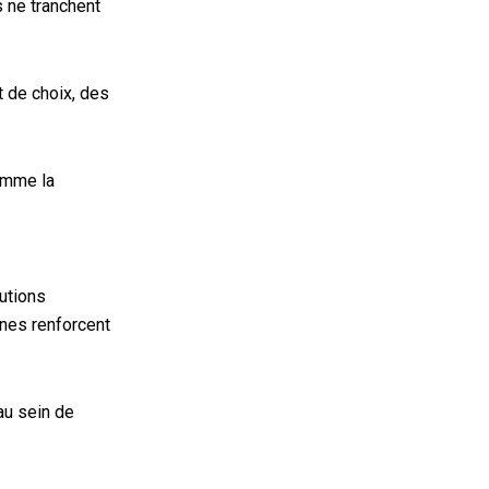
s ne tranchent
t de choix, des
comme la
lutions
nnes renforcent
au sein de