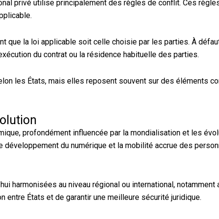
onal privé utilise principalement des règles de conflit. Ces règle
pplicable.
t que la loi applicable soit celle choisie par les parties. À défau
’exécution du contrat ou la résidence habituelle des parties.
 selon les États, mais elles reposent souvent sur des éléments 
olution
amique, profondément influencée par la mondialisation et les évo
 le développement du numérique et la mobilité accrue des perso
’hui harmonisées au niveau régional ou international, notamment 
on entre États et de garantir une meilleure sécurité juridique.