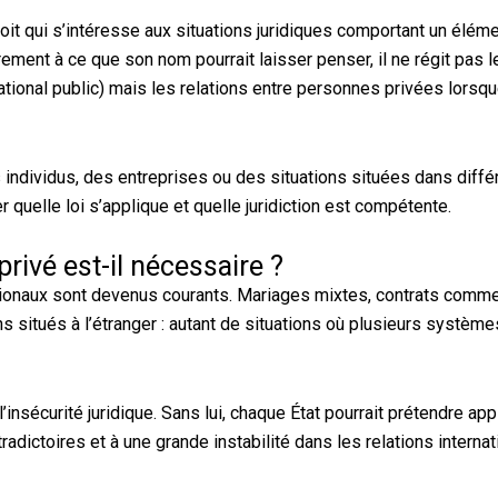
roit qui s’intéresse aux situations juridiques comportant un éléme
irement à ce que son nom pourrait laisser penser, il ne régit pas l
rnational public) mais les relations entre personnes privées lorsqu
 individus, des entreprises ou des situations situées dans diffé
er quelle loi s’applique et quelle juridiction est compétente.
privé est-il nécessaire ?
tionaux sont devenus courants. Mariages mixtes, contrats comm
 situés à l’étranger : autant de situations où plusieurs système
l’insécurité juridique. Sans lui, chaque État pourrait prétendre app
radictoires et à une grande instabilité dans les relations interna