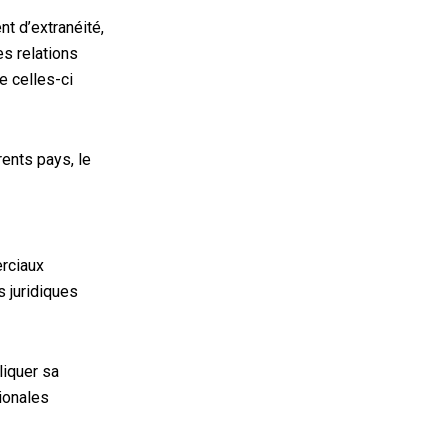
nt d’extranéité,
es relations
e celles-ci
rents pays, le
erciaux
s juridiques
liquer sa
tionales