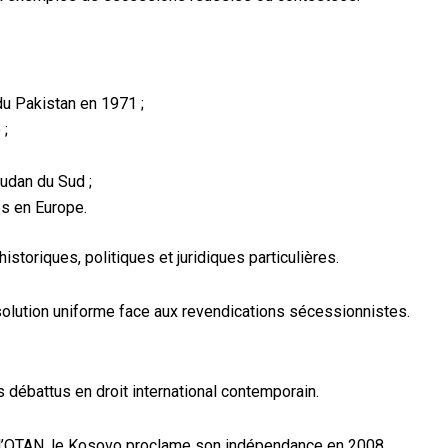
:
u Pakistan en 1971 ;
 ;
oudan du Sud ;
es en Europe.
storiques, politiques et juridiques particulières.
e solution uniforme face aux revendications sécessionnistes.
 débattus en droit international contemporain.
de l’OTAN, le Kosovo proclame son indépendance en 2008.