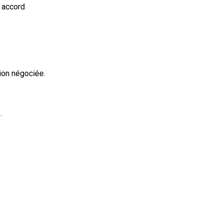
n accord
ion négociée.
.