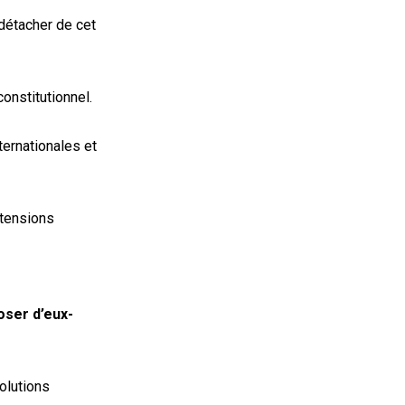
 détacher de cet
constitutionnel.
ternationales et
 tensions
oser d’eux-
olutions