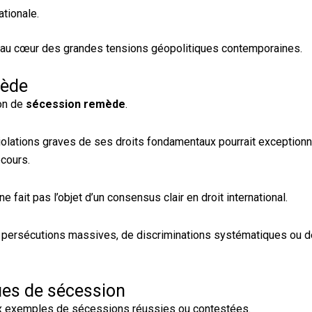
tionale.
 au cœur des grandes tensions géopolitiques contemporaines.
mède
ion de
sécession remède
.
violations graves de ses droits fondamentaux pourrait exception
ecours.
 fait pas l’objet d’un consensus clair en droit international.
e persécutions massives, de discriminations systématiques ou de
ues de sécession
x exemples de sécessions réussies ou contestées.