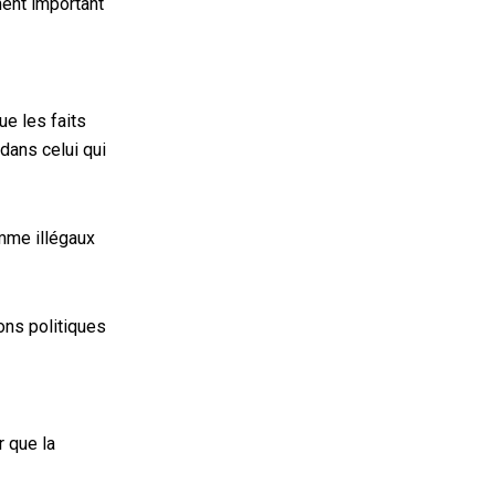
ment important
que les faits
dans celui qui
omme illégaux
ons politiques
r que la