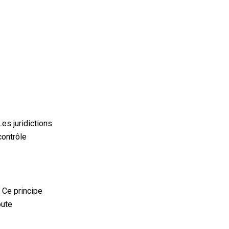
es juridictions
contrôle
 Ce principe
oute