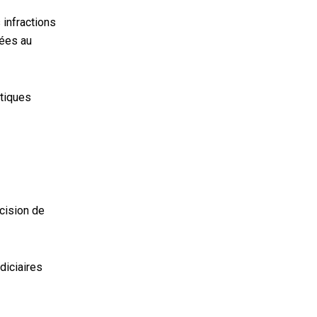
 infractions
iées au
itiques
cision de
diciaires