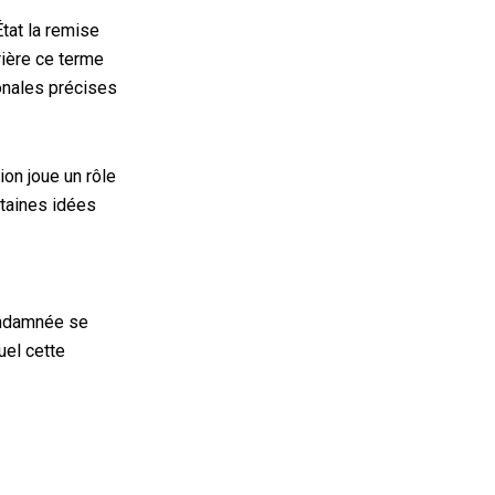
État la remise
rière ce terme
onales précises
ion joue un rôle
rtaines idées
condamnée se
uel cette