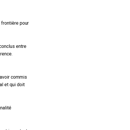
e frontière pour
conclus entre
érence.
’avoir commis
l et qui doit
nalité